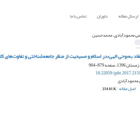
ارسال مقاله
داوران
تماس با ما
عی محمودآبادی، محمدحسین
عتقاد به«وحی الهی»در اسلام و مسیحیت از منظر جامعه‌شناختی و تفاوت‌های کل
879-904
10.22059/jpht.2017.213
محمودآبادی
اصل مقاله
254.81 K