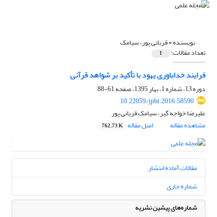
نویسنده =
قربانی پور، سیامک
تعداد مقالات:
1
فرایند خداباوری یهود با تأکید بر شواهد قرآنی
دوره 13، شماره 1، بهار 1395، صفحه
61-88
10.22059/jpht.2016.58590
علیرضا خواجه گیر، سیامک قربانی پور
مشاهده مقاله
اصل مقاله
762.73 K
مقالات آماده انتشار
شماره جاری
شماره‌های پیشین نشریه