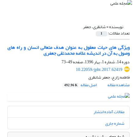
نویسنده =
شانظری، جعفر
تعداد مقالات:
1
ویژگی های حیات معقول به عنوان هدف متعالی انسان و راه های
وصول به آن در اندیشه علامه محمدتقی جعفری
دوره 14، شماره 1، بهار 1396، صفحه
49-73
10.22059/jpht.2017.62419
فاطمه زارع، جعفر شانظری
مشاهده مقاله
اصل مقاله
492.96 K
مقالات آماده انتشار
شماره جاری
شماره‌های پیشین نشریه