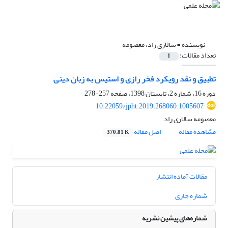
نویسنده =
سالاری راد، معصومه
تعداد مقالات:
1
تطبیق و نقد رویکرد فخر رازی و استیس به زبان دینی
دوره 16، شماره 2، تابستان 1398، صفحه
257-278
10.22059/jpht.2019.268060.1005607
معصومه سالاری راد
مشاهده مقاله
اصل مقاله
370.81 K
مقالات آماده انتشار
شماره جاری
شماره‌های پیشین نشریه