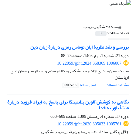
نویسنده =
شکیبی، زینب
تعداد مقالات:
3
بررسی و نقد نظریة ایان توماس رمزی دربارة زبان دین
دوره 21، شماره 1، بهار 1403، صفحه
75-88
10.22059/jpht.2024.368369.1006007
محمدحسین مهدوی نژاد، زینب شکیبی، یداله رستمی، عبدالرضا رمضان نیای
ارباستان
مشاهده مقاله
اصل مقاله
630.57 K
نگاهی به کوشش آلوین پلانتینگا برای پاسخ به ایراد فروید دربارۀ
منشأ باور به خدا
دوره 17، شماره 4، زمستان 1399، صفحه
609-633
10.22059/jpht.2020.305033.1005761
جلال پیکانی، سادات حسینی، مهین رضایی، زینب شکیبی