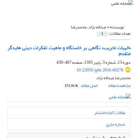
نویسنده =
عبداله نژاد، محمدرضا
تعداد مقالات:
1
«الهیات تخریب» نگاهی بر خاستگاه و ماهیت تفکرات دینی هایدگر
متقدم
دوره 13، شماره 3، پاییز 1395، صفحه
407-430
10.22059/jpht.2016.60278
محمدرضا عبداله نژاد
مشاهده مقاله
اصل مقاله
371.91 K
مقالات آماده انتشار
شماره جاری
شماره‌های پیشین نشریه