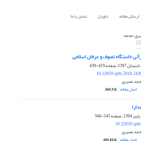
ارسال مقاله
داوران
تماس با ما
ری، محمد
آنی خاستگاه تصوف و عرفان اسلامی
419-439
10.22059/jpht.2018.243
حمد نصیری
اصل مقاله
400.9 K
دارا
545-566
10.22059/jph
حمد نصیری
اصل مقاله
409.84 K