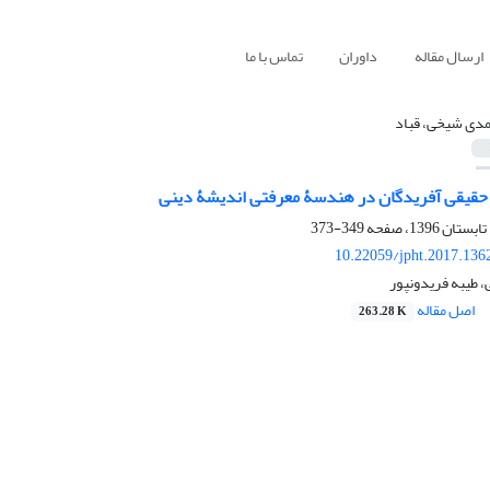
ارسال مقاله
داوران
تماس با ما
دی شیخی، قباد
قیقی آفریدگان در هندسۀ معرفتی اندیشۀ دینی
349-373
10.22059/jpht.2017.136
 طیبه فریدونپور
اصل مقاله
263.28 K