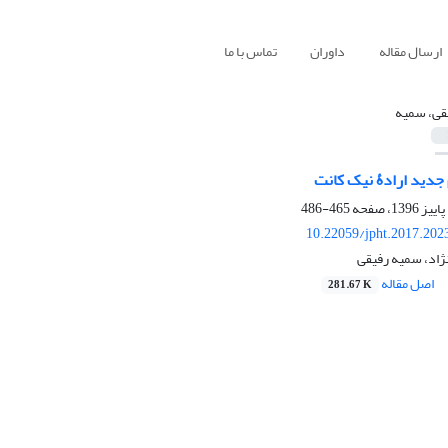
ارسال مقاله
داوران
تماس با ما
قی، سمیه
جدید ارادۀ نیک کانت
465-486
10.22059/jpht.2017.202
ژاد، سمیه رفیقی
اصل مقاله
281.67 K