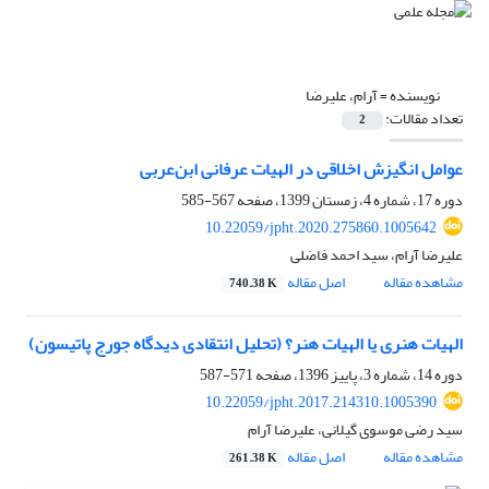
نویسنده =
آرام، علیرضا
تعداد مقالات:
2
عوامل انگیزش اخلاقی در الهیات عرفانی ابن‌عربی
دوره 17، شماره 4، زمستان 1399، صفحه
567-585
10.22059/jpht.2020.275860.1005642
علیرضا آرام، سید احمد فاضلی
مشاهده مقاله
اصل مقاله
740.38 K
الهیات هنری یا الهیات هنر؟ (تحلیل انتقادی دیدگاه جورج پاتیسون)
دوره 14، شماره 3، پاییز 1396، صفحه
571-587
10.22059/jpht.2017.214310.1005390
سید رضی موسوی گیلانی، علیرضا آرام
مشاهده مقاله
اصل مقاله
261.38 K