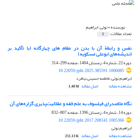
نویسنده =
نوئی، ابراهیم
تعداد مقالات:
2
نفس و رابطة آن با بدن در مقام‏ های چهارگانه (با تأکید بر
اندیشه‌های ابوعلی مسکویه)
دوره 22، شماره 4، زمستان 1404، صفحه
299-314
10.22059/jpht.2025.385591.1006085
ابراهیم نوئی، فاطمه حسینی نیافرد
مشاهده مقاله
اصل مقاله
1.48 M
نگاه ملاصدرای فیلسوف به علم فقه و عقلانیت‌پذیری گزاره‌های آن
دوره 14، شماره 4، زمستان 1396، صفحه
807-832
10.22059/jpht.2017.208141.1005366
ابراهیم نوئی
مشاهده مقاله
اصل مقاله
251.13 K