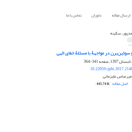
ارسال مقاله
داوران
تماس با ما
دپور، سکینه
سوئین‌برن در مواجهۀ با مسئلۀ خفای الهی
341-364
10.22059/jpht.2017.214
میرعباس علیزمانی
اصل مقاله
445.74 K