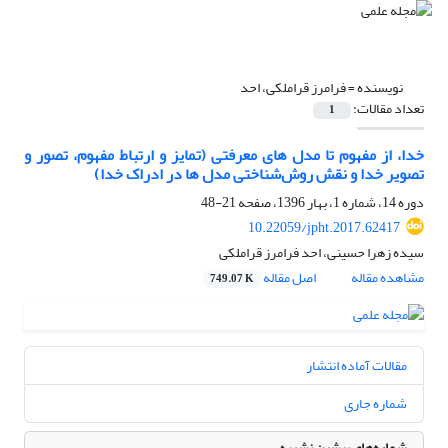
نویسنده =
فرامرز قراملکی، احد
تعداد مقالات:
1
خدا، از مفهوم تا مدل های معرفتی (تمایز و ارتباط مفهوم، تصور و
تصویر خدا و نقش روش‌شناختی مدل ها در ادراک خدا)
دوره 14، شماره 1، بهار 1396، صفحه
21-48
10.22059/jpht.2017.62417
سیده زهرا حسینی، احد فرامرز قراملکی
مشاهده مقاله
اصل مقاله
749.07 K
مقالات آماده انتشار
شماره جاری
شماره‌های پیشین نشریه