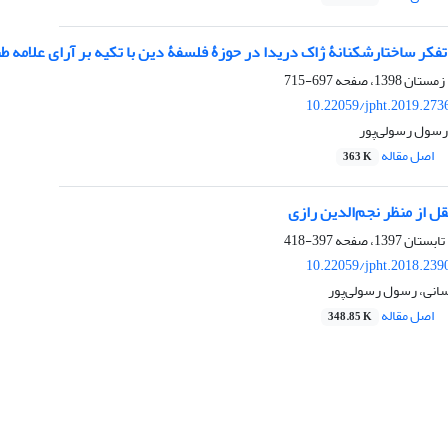
فکر ساختارشکنانۀ ژاک دریدا در حوزۀ فلسفۀ دین با تکیه بر آرای علامه طب
697-715
10.22059/jpht.2019.273
رسول رسولی‌پور
اصل مقاله
363 K
ل از منظر نجم‌الدین رازی
397-418
10.22059/jpht.2018.239
انی، رسول رسولی‌پور
اصل مقاله
348.85 K