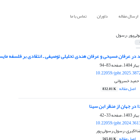
ارسال مقاله
داوران
تماس با ما
لی‌پور، رسول
د در عرفان مسیحی و عرفان هندی تحلیلی توصیفی ـ انتقادی بر فلسفه مایس
83-94
10.22059/jpht.2025.387
 حمید خسروانی
اصل مقاله
832.01 K
در جهان از منظر ابن سینا
33-42
10.22059/jpht.2024.361
 اکبری، رسول رسولی پور
اصل مقاله
565.01 K