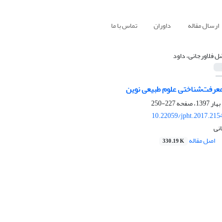
ارسال مقاله
داوران
تماس با ما
ل فلاورجانی، داود
رفت‌شناختی علوم طبیعی نوین
227-250
10.22059/jpht.2017.215
نی
اصل مقاله
330.19 K