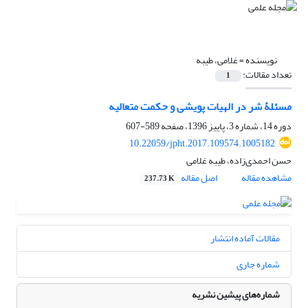
نویسنده =
غلامی، طیبه
تعداد مقالات:
1
مسئلۀ شر در الهیات پویشی و حکمت متعالیه
دوره 14، شماره 3، پاییز 1396، صفحه
589-607
10.22059/jpht.2017.109574.1005182
حسن احمدی‌زاده، طیبه غلامی
مشاهده مقاله
اصل مقاله
237.73 K
مقالات آماده انتشار
شماره جاری
شماره‌های پیشین نشریه