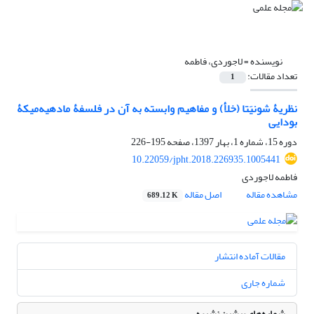
نویسنده =
لاجوردی، فاطمه
تعداد مقالات:
1
نظریۀ شونیَتا (خلأ) و مفاهیم وابسته به آن در فلسفۀ مادهیه‌میکۀ
بودایی
دوره 15، شماره 1، بهار 1397، صفحه
195-226
10.22059/jpht.2018.226935.1005441
فاطمه لاجوردی
مشاهده مقاله
اصل مقاله
689.12 K
مقالات آماده انتشار
شماره جاری
شماره‌های پیشین نشریه