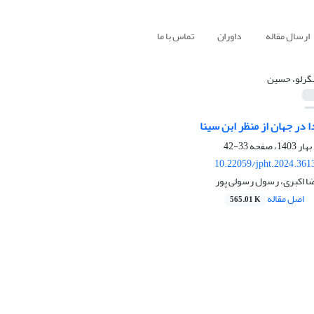
ارسال مقاله
داوران
تماس با ما
رلو، حسین
در جهان از منظر ابن سینا
33-42
10.22059/jpht.2024.361
 اکبری، رسول رسولی پور
اصل مقاله
565.01 K