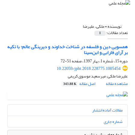
نویسنده =
ملکی، علیرضا
تعداد مقالات:
1
همسویی دین و فلسفه در شناخت خداوند و دیرینگی عالم؛ با تکیه
بر آرای فارابی و ابن‌سینا
دوره 15، شماره 1، بهار 1397، صفحه
51-72
10.22059/jpht.2018.228775.1005454
علیرضا ملکی، میرسعید موسوی کریمی
مشاهده مقاله
اصل مقاله
343.88 K
مقالات آماده انتشار
شماره جاری
شماره‌های پیشین نشریه