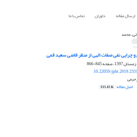
ارسال مقاله
داوران
تماس با ما
انی، محمد
 و چرایی نفی صفات الهی از منظر قاضی سعید قمی
845-866
10.22059/jpht.2019.233
رحیمی
اصل مقاله
333.45 K