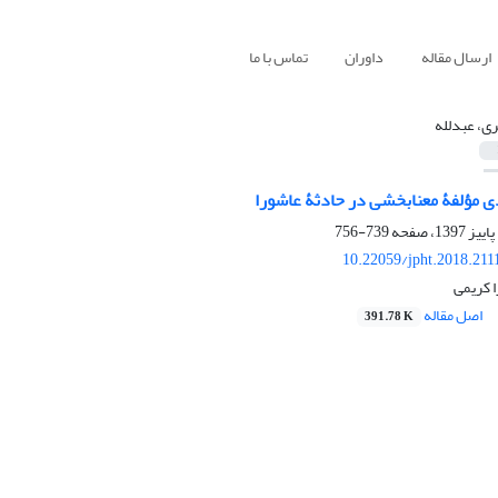
ارسال مقاله
داوران
تماس با ما
ی، عبدلله
مؤلفۀ معنابخشی در حادثۀ عاشورا
739-756
10.22059/jpht.2018.211
 کریمی
اصل مقاله
391.78 K