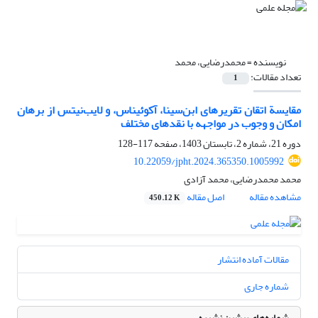
نویسنده =
محمدرضایی، محمد
تعداد مقالات:
1
مقایسة اتقان تقریرهای ابن‌سینا، آکوئیناس، و لایب‌نیتس از برهان
امکان و وجوب در مواجهه با نقدهای مختلف
دوره 21، شماره 2، تابستان 1403، صفحه
117-128
10.22059/jpht.2024.365350.1005992
محمد محمدرضایی، محمد آزادی
مشاهده مقاله
اصل مقاله
450.12 K
مقالات آماده انتشار
شماره جاری
شماره‌های پیشین نشریه