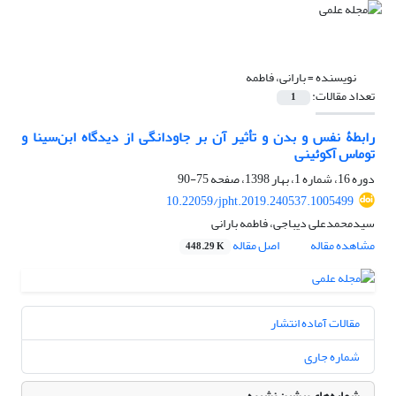
نویسنده =
بارانی، فاطمه
تعداد مقالات:
1
رابطۀ نفس و بدن و تأثیر آن بر جاودانگی از دیدگاه ابن‌سینا و
توماس آکوئینی
دوره 16، شماره 1، بهار 1398، صفحه
75-90
10.22059/jpht.2019.240537.1005499
سیدمحمدعلی دیباجی، فاطمه بارانی
مشاهده مقاله
اصل مقاله
448.29 K
مقالات آماده انتشار
شماره جاری
شماره‌های پیشین نشریه