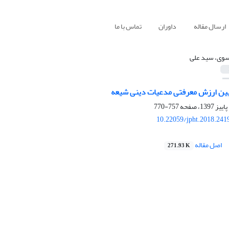
ارسال مقاله
داوران
تماس با ما
وی، سید علی
ین ارزش معرفتی مدعیات دینی شیعه
757-770
10.22059/jpht.2018.241
اصل مقاله
271.93 K