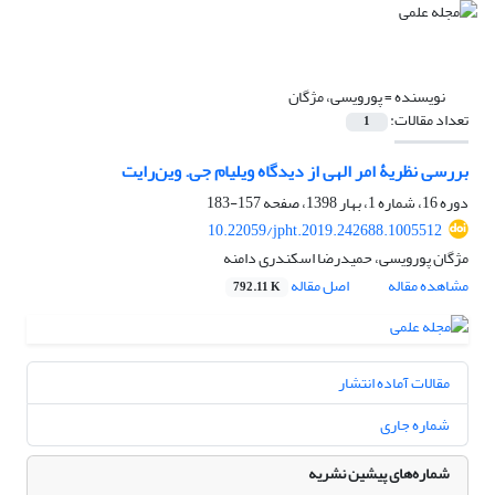
نویسنده =
پورویسی، مژگان
تعداد مقالات:
1
بررسی نظریۀ امر الهی از دیدگاه ویلیام جی. وین‌رایت
دوره 16، شماره 1، بهار 1398، صفحه
157-183
10.22059/jpht.2019.242688.1005512
مژگان پورویسی، حمیدرضا اسکندری دامنه
مشاهده مقاله
اصل مقاله
792.11 K
مقالات آماده انتشار
شماره جاری
شماره‌های پیشین نشریه