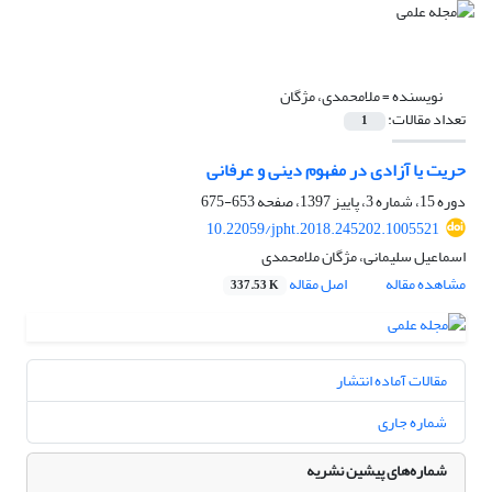
نویسنده =
ملامحمدی، مژگان
تعداد مقالات:
1
حریت یا آزادی در مفهوم دینی و عرفانی
دوره 15، شماره 3، پاییز 1397، صفحه
653-675
10.22059/jpht.2018.245202.1005521
اسماعیل سلیمانی، مژگان ملامحمدی
مشاهده مقاله
اصل مقاله
337.53 K
مقالات آماده انتشار
شماره جاری
شماره‌های پیشین نشریه