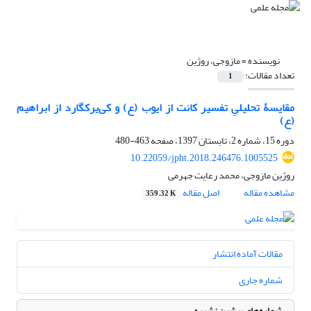
نویسنده =
مازوجی، روژین
تعداد مقالات:
1
مقایسۀ تحلیلیِ تفسیر کانت از ایوب (ع) و کی‌یرکگارد از ابراهیم
(ع)
دوره 15، شماره 2، تابستان 1397، صفحه
463-480
10.22059/jpht.2018.246476.1005525
روژین مازوجی، محمد رعایت جهرمی
مشاهده مقاله
اصل مقاله
359.32 K
مقالات آماده انتشار
شماره جاری
شماره‌های پیشین نشریه