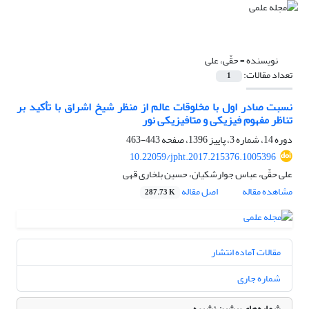
نویسنده =
حقّی، علی
تعداد مقالات:
1
نسبت صادر اول با مخلوقات عالم از منظر شیخ‌ اشراق با تأکید بر
تناظر مفهوم فیزیکی و متافیزیکی نور
دوره 14، شماره 3، پاییز 1396، صفحه
443-463
10.22059/jpht.2017.215376.1005396
علی حقّی، عباس جوارشکیان، حسین بلخاری قهی
مشاهده مقاله
اصل مقاله
287.73 K
مقالات آماده انتشار
شماره جاری
شماره‌های پیشین نشریه