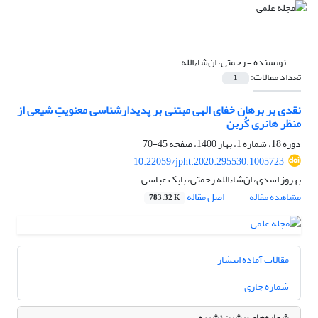
نویسنده =
رحمتی، ان‌شاءالله
تعداد مقالات:
1
نقدی بر برهان خفای الهی مبتنی بر پدیدارشناسی معنویتِ شیعی از
منظر هانری کُربن
دوره 18، شماره 1، بهار 1400، صفحه
45-70
10.22059/jpht.2020.295530.1005723
بهروز اسدی، ان‌شاءالله رحمتی، بابک عباسی
مشاهده مقاله
اصل مقاله
783.32 K
مقالات آماده انتشار
شماره جاری
شماره‌های پیشین نشریه