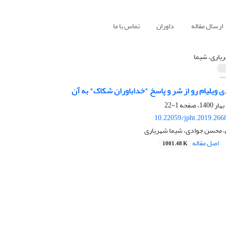
ارسال مقاله
داوران
تماس با ما
یاری، شیما
ویلیام رو از شر و پاسخ "خداباوران شکاک" به آن
1-22
10.22059/jpht.2019.266
 محسن جوادی، شیما شهریاری
اصل مقاله
1001.48 K