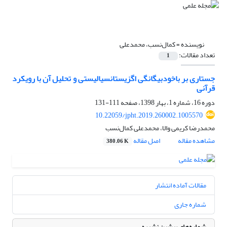
نویسنده =
کمال‌نسب، محمدعلی
تعداد مقالات:
1
جستاری بر باخودبیگانگی اگزیستانسیالیستی و تحلیل آن با رویکرد
قرآنی
دوره 16، شماره 1، بهار 1398، صفحه
111-131
10.22059/jpht.2019.260002.1005570
محمدرضا کریمی والا، محمدعلی کمال‌نسب
مشاهده مقاله
اصل مقاله
380.06 K
مقالات آماده انتشار
شماره جاری
شماره‌های پیشین نشریه