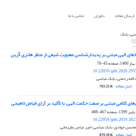
ارسال مقاله
داوران
تماس با ما
سی، بابک
فای الهی مبتنی بر پدیدارشناسی معنویتِ شیعی از منظر هانری کُربن
45-70
10.22059/jpht.2020.295
ءالله رحمتی، بابک عباسی
اصل مقاله
783.32 K
‌های کلامیِ مبتنی بر صفت حکمت الهی، با تأکید بر آرای فیاض لاهیجی
467-488
10.22059/jpht.2019.282
 محسن جوادی، بابک عباسی، امیر عباس علیزمانی
اصل مقاله
879.39 K