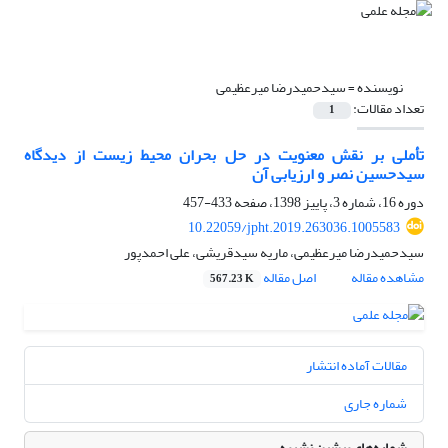
نویسنده =
سیدحمیدرضا میرعظیمی
تعداد مقالات:
1
تأملی بر نقش معنویت در حل بحران محیط زیست از دیدگاه
سیدحسین نصر و ارزیابی آن
دوره 16، شماره 3، پاییز 1398، صفحه
433-457
10.22059/jpht.2019.263036.1005583
سیدحمیدرضا میرعظیمی، ماریه سیدقریشی، علی احمدپور
مشاهده مقاله
اصل مقاله
567.23 K
مقالات آماده انتشار
شماره جاری
شماره‌های پیشین نشریه