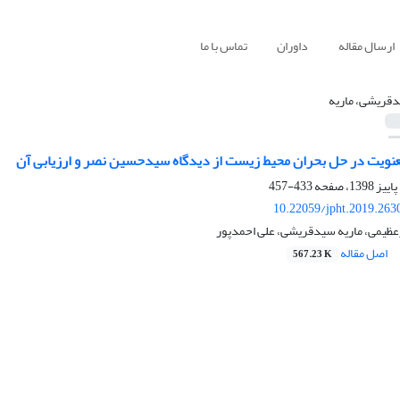
ارسال مقاله
داوران
تماس با ما
قریشی، ماریه
عنویت در حل بحران محیط زیست از دیدگاه سیدحسین نصر و ارزیابی آن
433-457
10.22059/jpht.2019.263
یمی، ماریه سیدقریشی، علی احمدپور
اصل مقاله
567.23 K