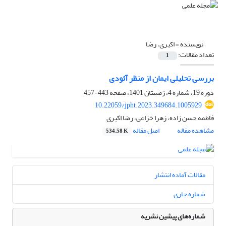
نویسنده =
اکبری، رضا
تعداد مقالات:
1
بررسی تحلیلی ایمان از منظر آئودی
دوره 19، شماره 4، زمستان 1401، صفحه
443-457
10.22059/jpht.2023.349684.1005929
فاطمه حسن زاده، زهرا خزاعی، رضا اکبری
مشاهده مقاله
اصل مقاله
534.58 K
مقالات آماده انتشار
شماره جاری
شماره‌های پیشین نشریه