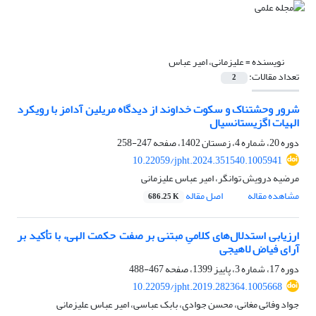
نویسنده =
علیزمانی، امیر عباس
تعداد مقالات:
2
شرور وحشتناک و سکوت خداوند از دیدگاه مریلین آدامز با رویکرد
الهیات اگزیستانسیال
دوره 20، شماره 4، زمستان 1402، صفحه
247-258
10.22059/jpht.2024.351540.1005941
مرضیه درویش توانگر، امیر عباس علیزمانی
مشاهده مقاله
اصل مقاله
686.25 K
ارزیابی استدلال‌های کلامیِ مبتنی بر صفت حکمت الهی، با تأکید بر
آرای فیاض لاهیجی
دوره 17، شماره 3، پاییز 1399، صفحه
467-488
10.22059/jpht.2019.282364.1005668
جواد وفائی مغانی، محسن جوادی، بابک عباسی، امیر عباس علیزمانی