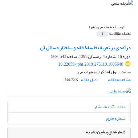
نویسنده =
نجفی، زهرا
تعداد مقالات:
1
درآمدی بر تعریف فلسفۀ فقه و ساختار مسائل آن
دوره 16، شماره 4، زمستان 1398، صفحه
543-569
10.22059/jpht.2019.275119.1005640
محمدرسول آهنگران، زهرا نجفی
مشاهده مقاله
اصل مقاله
506.72 K
مقالات آماده انتشار
شماره جاری
شماره‌های پیشین نشریه