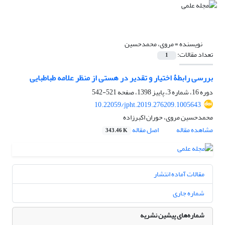
نویسنده =
مروی، محمدحسین
تعداد مقالات:
1
بررسی رابطۀ اختیار و تقدیر در هستی از منظر علامه طباطبایی
دوره 16، شماره 3، پاییز 1398، صفحه
521-542
10.22059/jpht.2019.276209.1005643
محمدحسین مروی، حوران اکبرزاده
مشاهده مقاله
اصل مقاله
343.46 K
مقالات آماده انتشار
شماره جاری
شماره‌های پیشین نشریه