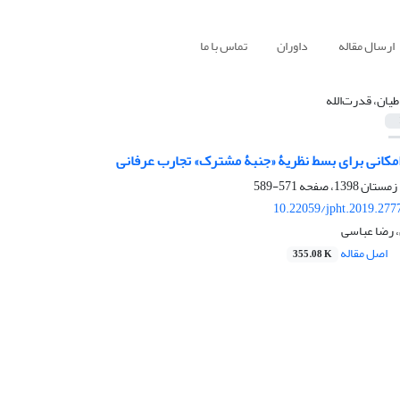
ارسال مقاله
داوران
تماس با ما
طیان، قدرت‌الله
امکانی برای بسط نظریۀ «جنبۀ مشترک» تجارب عرفانی
571-589
10.22059/jpht.2019.277
، رضا عباسی
اصل مقاله
355.08 K