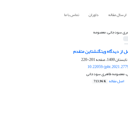
ارسال مقاله
داوران
تماس با ما
ری سودجانی، معصومه
مل از دیدگاه ویتگنشتاین متقدم
201-220
10.22059/jpht.2021.277
ی، معصومه طاهری سودجانی
اصل مقاله
713.96 K