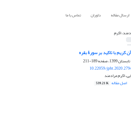
ارسال مقاله
داوران
تماس با ما
دمند، اکرم
ن کریم با تاکید بر سورۀ بقره
189-211
10.22059/jpht.2020.279
ی، اکرم مرادمند
اصل مقاله
539.21 K