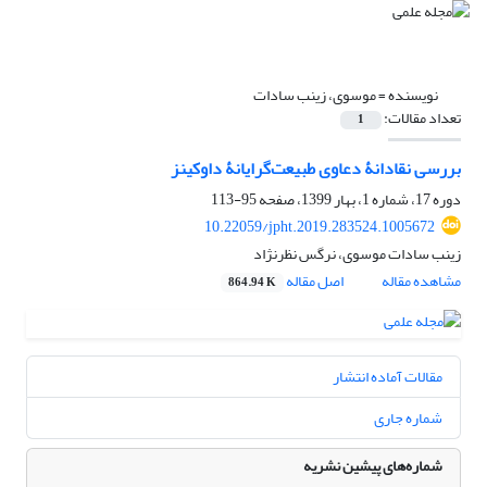
نویسنده =
موسوی، زینب سادات
تعداد مقالات:
1
بررسی نقادانۀ دعاوی طبیعت‌گرایانۀ داوکینز
دوره 17، شماره 1، بهار 1399، صفحه
95-113
10.22059/jpht.2019.283524.1005672
زینب سادات موسوی، نرگس نظرنژاد
مشاهده مقاله
اصل مقاله
864.94 K
مقالات آماده انتشار
شماره جاری
شماره‌های پیشین نشریه