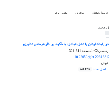
ارسال مقاله
داوران
تماس با ما
ل، مجید
در رابطه ایمان با عمل عبادی: با تأکید بر نظر مرتضی مطهری
311-321
10.22059/jpht.2024.361
 توکل
اصل مقاله
741.12 K