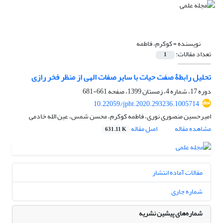
نویسنده =
کوکرم، فاطمه
تعداد مقالات:
1
تحلیل رابطۀ صفت حیات با سایر صفات الهی از منظر فخر رازی
دوره 17، شماره 4، زمستان 1399، صفحه
661-681
10.22059/jpht.2020.293236.1005714
امیرحسین منصوری نوری، فاطمه کوکرم، محسن شمس، عین الله خادمی
مشاهده مقاله
اصل مقاله
631.11 K
مقالات آماده انتشار
شماره جاری
شماره‌های پیشین نشریه