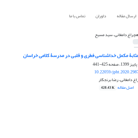
ارسال مقاله
داوران
تماس با ما
چراغ دامغانی، سید مسیح
‌مثابۀ مکمل خداشناسی فطری و قلبی در مدرسۀ کلامی خراسان
425-441
10.22059/jpht.2020.298
 دامغانی، رضا برنجکار
اصل مقاله
428.43 K