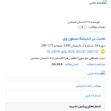
نویسنده =
احسان ممتحن
تعداد مقالات:
1
محنت در اندیشۀ سیمون وی
دوره 18، شماره 2، تابستان 1400، صفحه
175-200
10.22059/jpht.2020.302247.1005747
سید مصطفی موسوی اعظم، زهرا قاسم زاده، احسان ممتحن
مشاهده مقاله
اصل مقاله
962.08 K
مقالات آماده انتشار
شماره جاری
شماره‌های پیشین نشریه