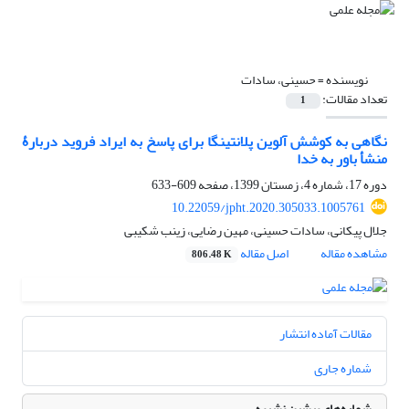
نویسنده =
حسینی، سادات
تعداد مقالات:
1
نگاهی به کوشش آلوین پلانتینگا برای پاسخ به ایراد فروید دربارۀ
منشأ باور به خدا
دوره 17، شماره 4، زمستان 1399، صفحه
609-633
10.22059/jpht.2020.305033.1005761
جلال پیکانی، سادات حسینی، مهین رضایی، زینب شکیبی
مشاهده مقاله
اصل مقاله
806.48 K
مقالات آماده انتشار
شماره جاری
شماره‌های پیشین نشریه