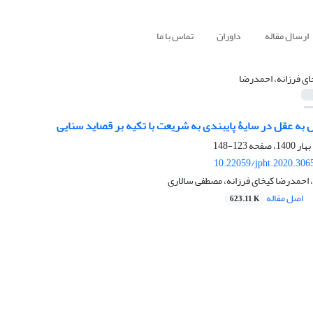
ارسال مقاله
داوران
تماس با ما
ای فرزانه، احمدرضا
به عقل در سایۀ پایبندی به شریعت با تکیه بر قصاید سنایی
123-148
10.22059/jpht.2020.306
، احمدرضا کیخای فرزانه، مصطفی سالاری
اصل مقاله
623.11 K