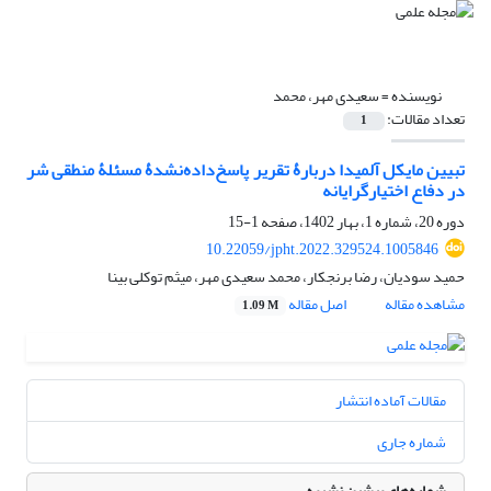
نویسنده =
سعیدی مهر، محمد
تعداد مقالات:
1
تبیین مایکل آلمیدا دربارۀ تقریر پاسخ‌داده‌نشدۀ مسئلۀ منطقی شر
در دفاع اختیارگرایانه
دوره 20، شماره 1، بهار 1402، صفحه
1-15
10.22059/jpht.2022.329524.1005846
حمید سودیان، رضا برنجکار، محمد سعیدی مهر، میثم توکلی بینا
مشاهده مقاله
اصل مقاله
1.09 M
مقالات آماده انتشار
شماره جاری
شماره‌های پیشین نشریه