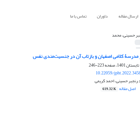
ارسال مقاله
داوران
تماس با ما
بر حسینی، محمد
درسۀ کلامی اصفهان و بازتاب آن در جنسیت‌مندی نفس
223-246
10.22059/jpht.2022.345
 رنجبر حسینی، احمد کریمی
اصل مقاله
619.32 K